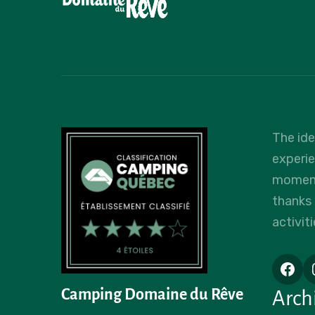
The id
experi
moments
thanks
activiti
Camping Domaine du Rêve
Arch