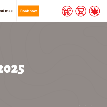
nd map
Book now
 2025