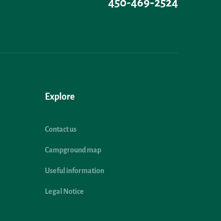
450-469‑2524
Explore
Contact us
Campground map
Useful information
Legal Notice