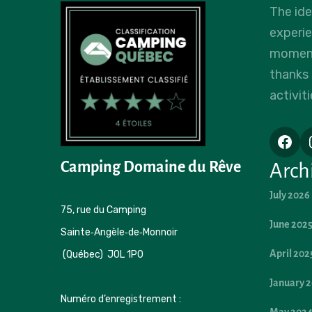
The id
experi
moments
thanks
activiti
Camping Domaine du Rêve
Arch
July 2026
75, rue du Camping 

June 202
Sainte‑Angèle‑de‑Monnoir 
April 202
 (Québec)  J0L 1P0
January 
Numéro d’enregistrement : 