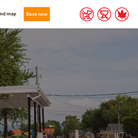
nd map
Book now