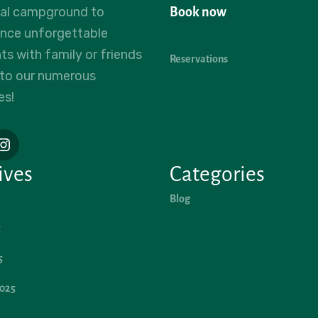
eal campground to
Book now
ence unforgettable
 with family or friends
Reservations
 to our numerous
es!
ives
Categories
Blog
5
5
2025