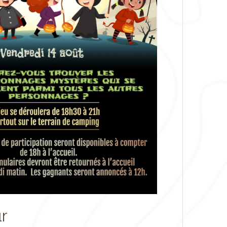
utlook Live
ur