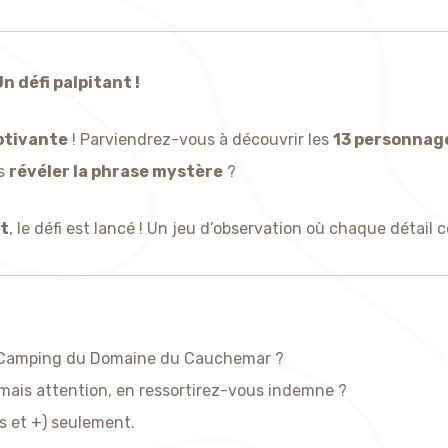
 défi palpitant !
ptivante
! Parviendrez-vous à découvrir les
13 personnag
us
révéler la phrase mystère
? ️
it
, le défi est lancé ! Un jeu d’observation où chaque détail c
Camping du Domaine du Cauchemar ?
ons garantis… mais attention, en ress
s et +) seulement.