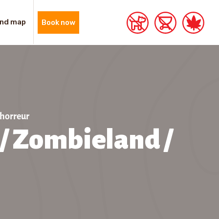
nd map
Book now
’horreur
 / Zombieland /