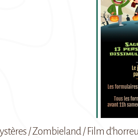
r
iCalendar
Office 365
O
ystères / Zombieland / Film d’horre