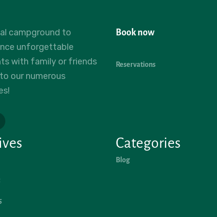
eal campground to
Book now
ence unforgettable
 with family or friends
Reservations
 to our numerous
es!
ives
Categories
Blog
5
5