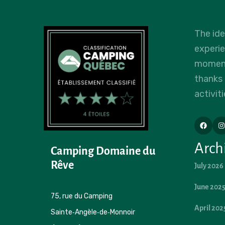
The id
experi
moments
thanks
activiti
Arch
Camping Domaine du 
Rêve
July 2026
June 202
75, rue du Camping 

April 202
Sainte‑Angèle‑de‑Monnoir 