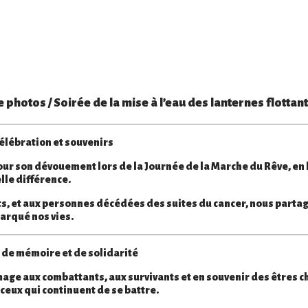
hotos / Soirée de la mise à l’eau des lanternes flottan
élébration et souvenirs
our son dévouement lors de la
Journée de la Marche du Rêve
, en
lle différence.
ts
, et aux
personnes décédées
des suites du cancer, nous parta
arqué nos vies.
 de mémoire et de solidarité
ge aux combattants, aux survivants et en souvenir des
êtres c
ceux qui continuent de se battre.