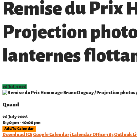
Remise du Prix
Projection photos
lanternes flotta
26 Jul, 2026
Quand
26 July 2026
8:30 pm - 10:00 pm
Add To Calendar
Download ICS
Google Calendar
iCalendar
Office 365
Outlook Li