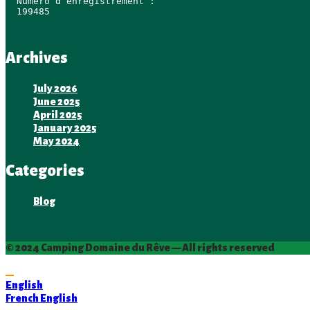
Numéro d’enregistrement : 
199485 
Archives
July 2026
June 2025
April 2025
January 2025
May 2024
Categories
Blog
© 2024 Camping Domaine du Rêve — All rights reserved
English
French
English