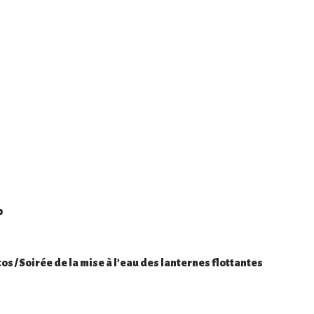
0
 / Soirée de la mise à l’eau des lanternes flottantes