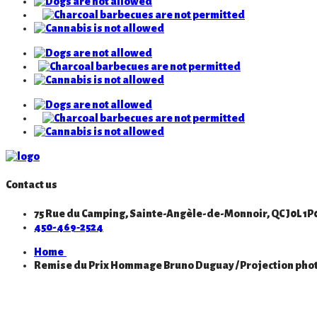
Contact us
75 Rue du Camping, Sainte-Angèle-de-Monnoir, QC J0L 1P
450-469‑2524
Home
Remise du Prix Hommage Bruno Duguay / Projection photos