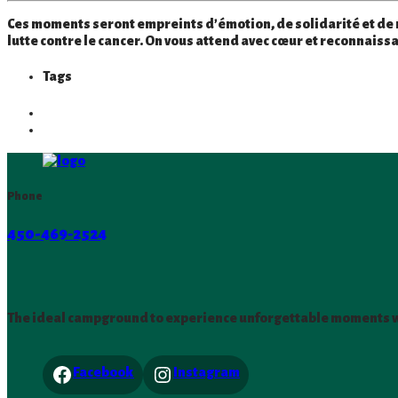
Ces moments seront empreints d’émotion, de solidarité et de 
lutte contre le cancer. On vous attend avec cœur et reconnaiss
Tags
Phone
450-469‑2524
The ideal campground to experience unforgettable moments wit
Facebook
Instagram