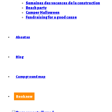
Semaines des vacances de la construction
Beach party
Camper Halloween
Fundraising for a good cause
About us
Blog
Campground map
Book now