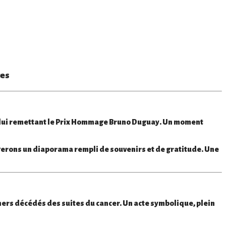
tes
 lui remettant le
Prix Hommage Bruno Duguay
. Un moment
gerons un
diaporama
rempli de souvenirs et de gratitude. Une
hers
décédés des suites du cancer. Un acte symbolique, plein