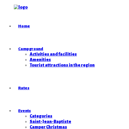
Home
Campground
Activities and facilities
Amenities
Tourist attractions in the region
Rates
Events
Categories
Saint-Jean-Baptiste
Camper Christmas