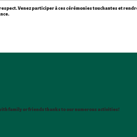
respect. Venez participer à ces cérémonies touchantes et rendr
ance.
h family or friends thanks to our numerous activities!