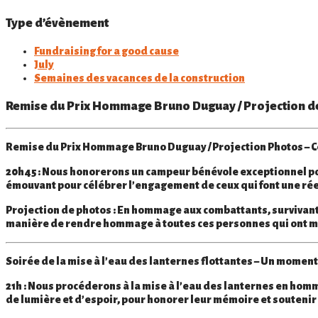
Type d’évènement
Fundraising for a good cause
July
Semaines des vacances de la construction
Remise du Prix Hommage Bruno Duguay / Projection de p
Remise du Prix Hommage Bruno Duguay / Projection Photos – C
20h45
: Nous honorerons un
campeur bénévole
exceptionnel p
émouvant pour célébrer l’engagement de ceux qui font une rée
Projection de photos
: En hommage aux
combattants
,
survivan
manière de rendre hommage à toutes ces personnes qui ont m
Soirée de la mise à l’eau
des lanternes flottantes – Un moment
21h
: Nous procéderons
à la mise à l’eau des lanternes
en homma
de lumière et d’espoir, pour honorer leur mémoire et soutenir 