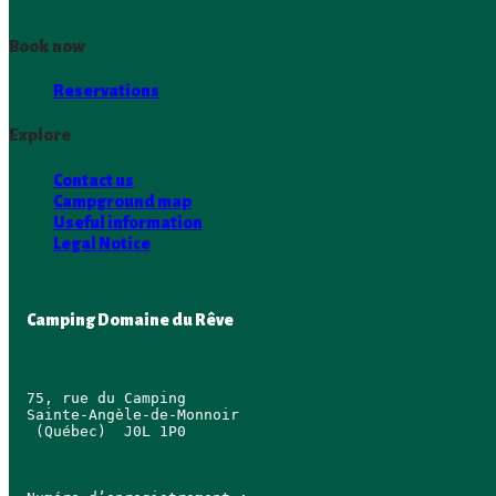
Book now
Reservations
Explore
Contact us
Campground map
Useful information
Legal Notice
Camping Domaine du Rêve
75, rue du Camping 

Sainte‑Angèle‑de‑Monnoir 
 (Québec)  J0L 1P0