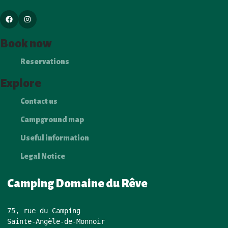
F
I
a
n
Book now
c
s
Reservations
e
t
b
a
Explore
o
g
Contact us
o
r
k
a
Campground map
m
Useful information
Legal Notice
Camping Domaine du Rêve
75, rue du Camping 

Sainte‑Angèle‑de‑Monnoir 