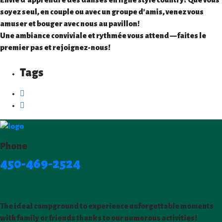
Envie d’apprendre des danses en ligne style
country
? Que vous
soyez
seul, en couple ou avec un groupe d’amis
, venez vous
amuser et bouger avec nous au
pavillon
!
Une ambiance conviviale et rythmée vous attend — faites le
premier pas et rejoignez-nous!
Tags
Phone
450-469‑2524
The ideal campground to experience unforgettable moments
with family or friends thanks to our numerous activities!