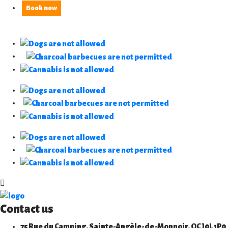
Book now
Contact us
75 Rue du Camping, Sainte-Angèle-de-Monnoir, QC J0L 1P0