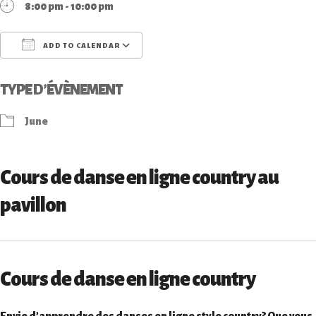
8:00 pm - 10:00 pm
ADD TO CALENDAR
Download ICS
Google Calendar
iCale
TYPE D’ÉVÈNEMENT
June
Cours de danse en ligne country au
pavillon
Cours de danse en ligne country